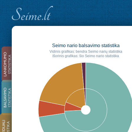
Seimo nario balsavimo statistika
Vidinis grafikas: bendra Seimo narių statistika
Išorinis grafikas: šio Seimo nario statistika