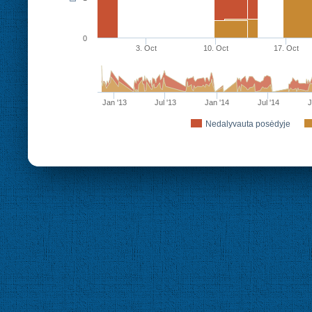
0
3. Oct
10. Oct
17. Oct
Jan '13
Jul '13
Jan '14
Jul '14
J
Nedalyvauta posėdyje