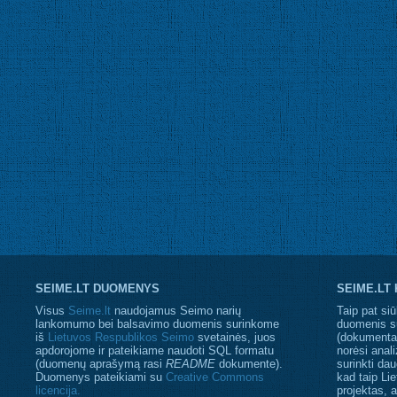
SEIME.LT DUOMENYS
SEIME.LT
Visus
Seime.lt
naudojamus Seimo narių
Taip pat siū
lankomumo bei balsavimo duomenis surinkome
duomenis s
iš
Lietuvos Respublikos Seimo
svetainės, juos
(dokumentaci
apdorojome ir pateikiame naudoti SQL formatu
norėsi anali
(duomenų aprašymą rasi
README
dokumente).
surinkti da
Duomenys pateikiami su
Creative Commons
kad taip Li
licencija.
projektas, 