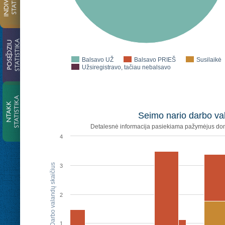
Balsavo UŽ
Balsavo PRIEŠ
Susilaikė
Užsiregistravo, tačiau nebalsavo
Seimo nario darbo val
Detalesnė informacija pasiekiama pažymėjus dom
4
Darbo valandų skaičius
3
2
1