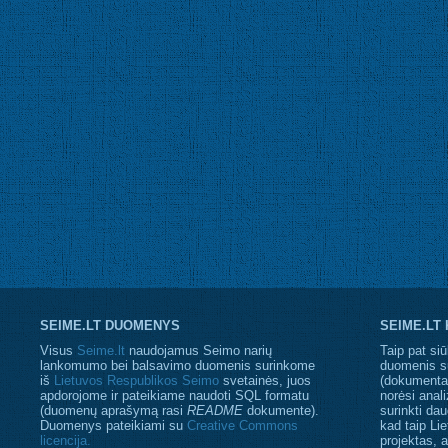
SEIME.LT DUOMENYS
SEIME.LT
Visus
Seime.lt
naudojamus Seimo narių
Taip pat siū
lankomumo bei balsavimo duomenis surinkome
duomenis s
iš
Lietuvos Respublikos Seimo
svetainės, juos
(dokumentaci
apdorojome ir pateikiame naudoti SQL formatu
norėsi anali
(duomenų aprašymą rasi
README
dokumente).
surinkti da
Duomenys pateikiami su
Creative Commons
kad taip Li
licencija.
projektas, 