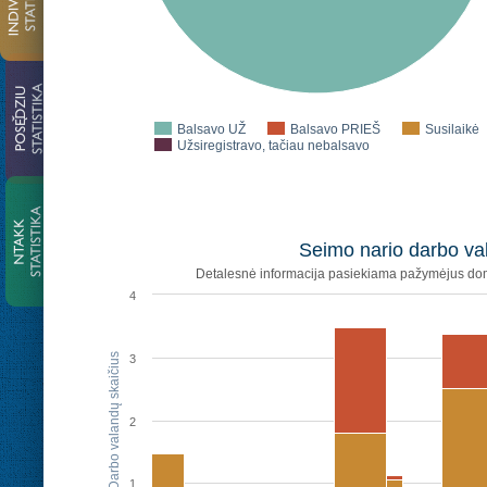
Balsavo UŽ
Balsavo PRIEŠ
Susilaikė
Užsiregistravo, tačiau nebalsavo
Seimo nario darbo val
Detalesnė informacija pasiekiama pažymėjus dom
4
Darbo valandų skaičius
3
2
1