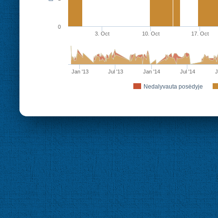
0
3. Oct
10. Oct
17. Oct
Jan '13
Jul '13
Jan '14
Jul '14
J
Nedalyvauta posėdyje