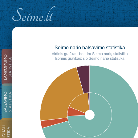
Seimo nario balsavimo statistika
Vidinis grafikas: bendra Seimo narių statistika
Išorinis grafikas: šio Seimo nario statistika