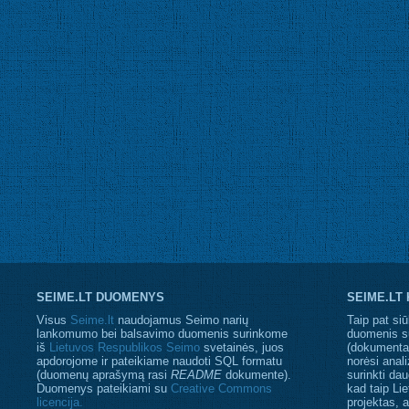
SEIME.LT DUOMENYS
SEIME.LT
Visus
Seime.lt
naudojamus Seimo narių
Taip pat siū
lankomumo bei balsavimo duomenis surinkome
duomenis s
iš
Lietuvos Respublikos Seimo
svetainės, juos
(dokumentaci
apdorojome ir pateikiame naudoti SQL formatu
norėsi anali
(duomenų aprašymą rasi
README
dokumente).
surinkti da
Duomenys pateikiami su
Creative Commons
kad taip Li
licencija.
projektas, 