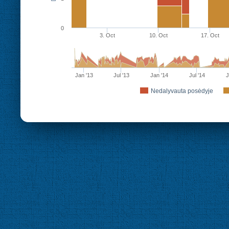
0
3. Oct
10. Oct
17. Oct
Jan '13
Jul '13
Jan '14
Jul '14
J
Nedalyvauta posėdyje