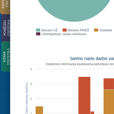
Balsavo UŽ
Balsavo PRIEŠ
Susilaikė
Užsiregistravo, tačiau nebalsavo
Seimo nario darbo val
Detalesnė informacija pasiekiama pažymėjus dom
4
Darbo valandų skaičius
3
2
1