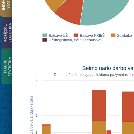
Balsavo UŽ
Balsavo PRIEŠ
Susilaikė
Užsiregistravo, tačiau nebalsavo
Seimo nario darbo val
Detalesnė informacija pasiekiama pažymėjus dom
4
Darbo valandų skaičius
3
2
1