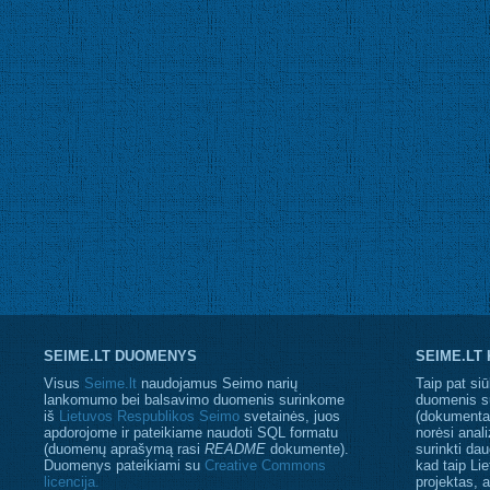
SEIME.LT DUOMENYS
SEIME.LT
Visus
Seime.lt
naudojamus Seimo narių
Taip pat siū
lankomumo bei balsavimo duomenis surinkome
duomenis s
iš
Lietuvos Respublikos Seimo
svetainės, juos
(dokumentaci
apdorojome ir pateikiame naudoti SQL formatu
norėsi anali
(duomenų aprašymą rasi
README
dokumente).
surinkti da
Duomenys pateikiami su
Creative Commons
kad taip Li
licencija.
projektas, 