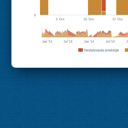
0
3. Oct
10. Oct
17. Oct
Jan '13
Jul '13
Jan '14
Jul '14
J
Nedalyvauta posėdyje