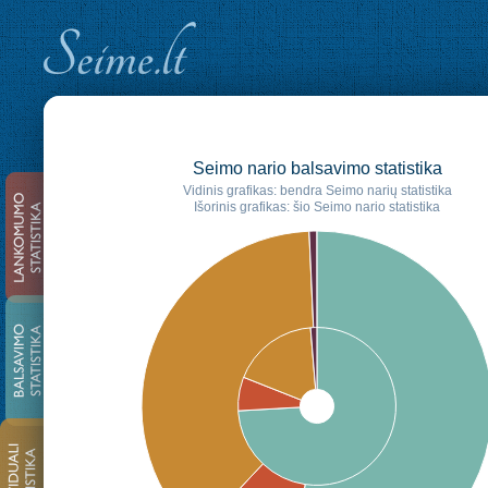
Seimo nario balsavimo statistika
Vidinis grafikas: bendra Seimo narių statistika
Išorinis grafikas: šio Seimo nario statistika